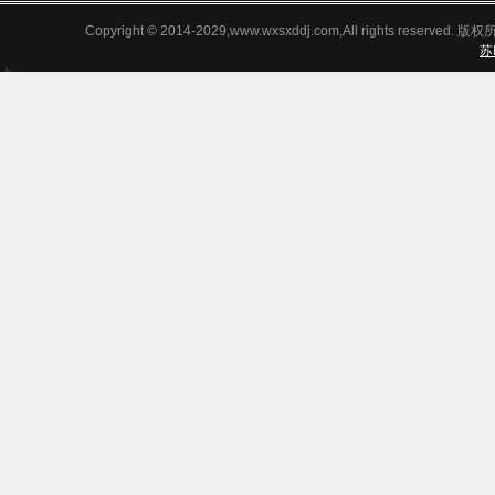
鼠笼型结构。具有设计新
Copyright © 2014-2029,www.wxsxddj.com,All rights
颖、造型美...
苏